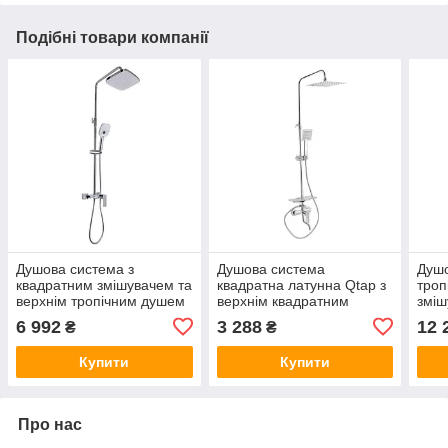
Подібні товари компанії
Душова система з
Душова система
Душо
квадратним змішувачем та
квадратна латунна Qtap з
троп
верхнім тропічним душем
верхнім квадратним
зміш
Qtap Gemini
душем, змішувачем і
Qtap
6 992
3 288
12 
₴
₴
QTGEM111CRM45685
гарнітуром Хром глянець
QTS
Хром глянець
Хром
Купити
Купити
Про нас