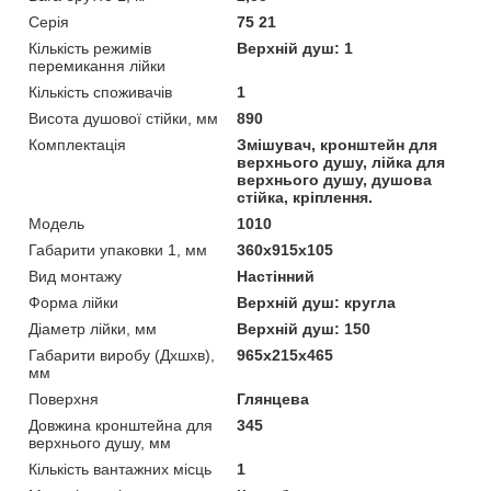
Серія
75 21
Кількість режимів
Верхній душ: 1
перемикання лійки
Кількість споживачів
1
Висота душової стійки, мм
890
Комплектація
Змішувач, кронштейн для
верхнього душу, лійка для
верхнього душу, душова
стійка, кріплення.
Модель
1010
Габарити упаковки 1, мм
360х915х105
Вид монтажу
Настінний
Форма лійки
Верхній душ: кругла
Діаметр лійки, мм
Верхній душ: 150
Габарити виробу (Дхшхв),
965х215х465
мм
Поверхня
Глянцева
Довжина кронштейна для
345
верхнього душу, мм
Кількість вантажних місць
1