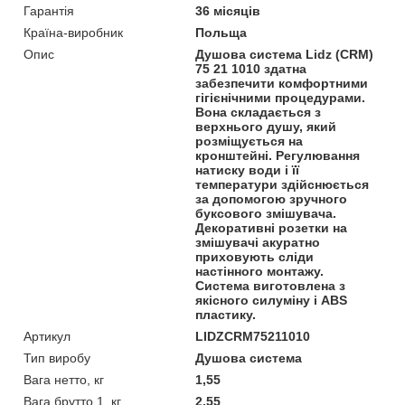
Гарантія
36 місяців
Країна-виробник
Польща
Опис
Душова система Lidz (CRM)
75 21 1010 здатна
забезпечити комфортними
гігієнічними процедурами.
Вона складається з
верхнього душу, який
розміщується на
кронштейні. Регулювання
натиску води і її
температури здійснюється
за допомогою зручного
буксового змішувача.
Декоративні розетки на
змішувачі акуратно
приховують сліди
настінного монтажу.
Система виготовлена з
якісного силуміну і ABS
пластику.
Артикул
LIDZCRM75211010
Тип виробу
Душова система
Вага нетто, кг
1,55
Вага брутто 1, кг
2,55