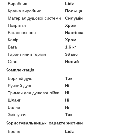
Виробник
Lidz
Країна виробник
Польща
Матеріал душової системи
Силумін
Покриття
Хром
Встановлення
Настінна
Колір
Хром
Вага
1.6 кг
Гарантійний термін
36 міс
Стан
Новий
Комплектація
Верхній душ
Так
Ручний душ
Ні
Тримач для душової лійки
Ні
Шланг
Ні
Вилив
Ні
Змішувач
Так
Користувальницькі характеристики
Бренд
Lidz