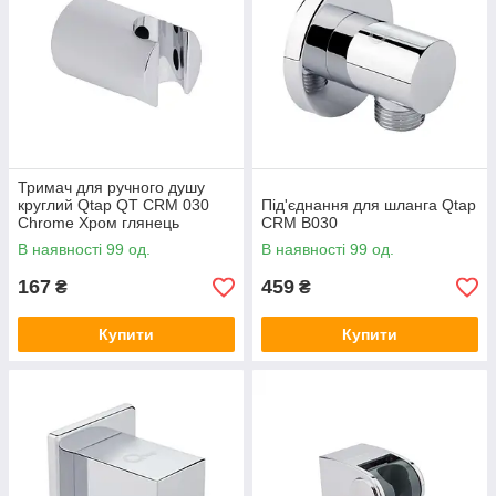
Тримач для ручного душу
круглий Qtap QT CRM 030
Під'єднання для шланга Qtap
Chrome Хром глянець
CRM B030
В наявності 99 од.
В наявності 99 од.
167
459
₴
₴
Купити
Купити