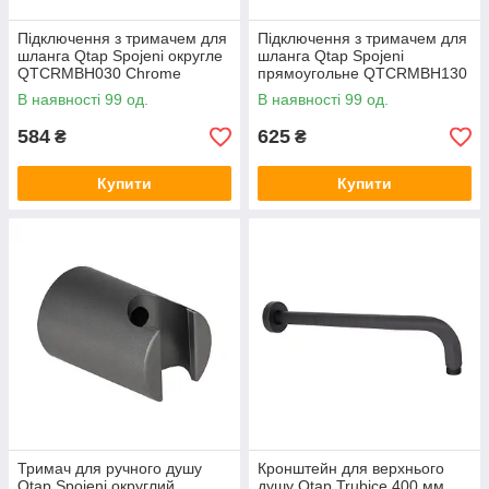
Підключення з тримачем для
Підключення з тримачем для
шланга Qtap Spojeni округле
шланга Qtap Spojeni
QTCRMBH030 Chrome
прямоугольне QTCRMBH130
Chrome (Fixsit)
В наявності 99 од.
В наявності 99 од.
584
625
₴
₴
Купити
Купити
Тримач для ручного душу
Кронштейн для верхнього
Qtap Spojeni округлий
душу Qtap Trubice 400 мм