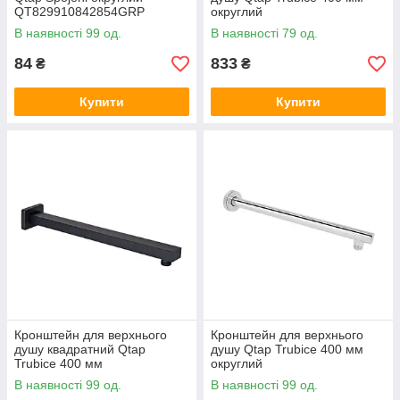
QT829910842854GRP
округлий
Graphite
QTTRU120BLM45927 Black
В наявності 99 од.
В наявності 79 од.
Matt Чорний
84
833
₴
₴
Купити
Купити
Кронштейн для верхнього
Кронштейн для верхнього
душу квадратний Qtap
душу Qtap Trubice 400 мм
Trubice 400 мм
округлий
QTTRU120BLM45929 Black
QTTRU120CRM45926
В наявності 99 од.
В наявності 99 од.
Matt Чорний
Chrome