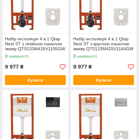
Набір інсталяція 4 в 1 Qtap
Набір інсталяція 4 в 1 Qtap
Nest ST з лінійною панеллю
Nest ST з круглою панеллю
змиву QT0133M425V1105GW
змиву QT0133M425V1164GW
В наявності
В наявності
9 977
9 977
₴
₴
Купити
Купити