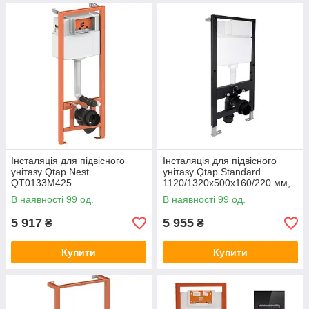
Інсталяція для підвісного
Інсталяція для підвісного
унітазу Qtap Nest
унітазу Qtap Standard
QT0133M425
1120/1320x500x160/220 мм,
18/23 см, QTSTD159BL49467
В наявності 99 од.
В наявності 99 од.
5 917
5 955
₴
₴
Купити
Купити