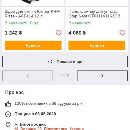
Відро для сміття Kroner KRM
Панель змиву для унітаза
Rizze - ACE414 12 л
Qtap Nest QT0111V1163GB
В наявності 10 од.
В наявності
1 242
4 060
₴
₴
Купити
Купити
Показати ще
1
/ 2
Про нас
100% позитивних з 68 відгуків за рік
Працює з 06.05.2020
м. Білогородка
М. Величка 22, Білогородка, Україна