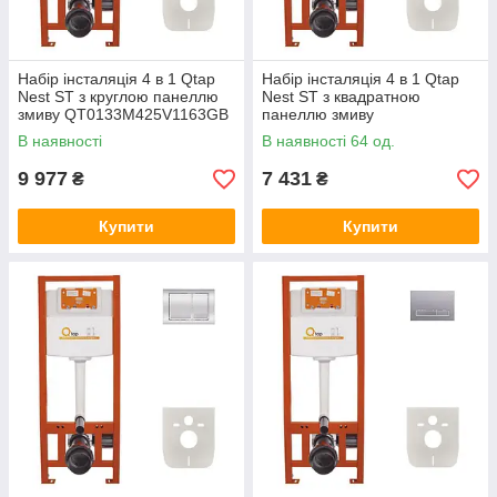
Набір інсталяція 4 в 1 Qtap
Набір інсталяція 4 в 1 Qtap
Nest ST з круглою панеллю
Nest ST з квадратною
змиву QT0133M425V1163GB
панеллю змиву
QT0133M425M06029SAT
В наявності
В наявності 64 од.
9 977
7 431
₴
₴
Купити
Купити