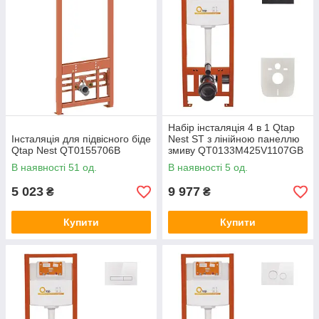
Набір інсталяція 4 в 1 Qtap
Інсталяція для підвісного біде
Nest ST з лінійною панеллю
Qtap Nest QT0155706B
змиву QT0133M425V1107GB
В наявності 51 од.
В наявності 5 од.
5 023
9 977
₴
₴
Купити
Купити