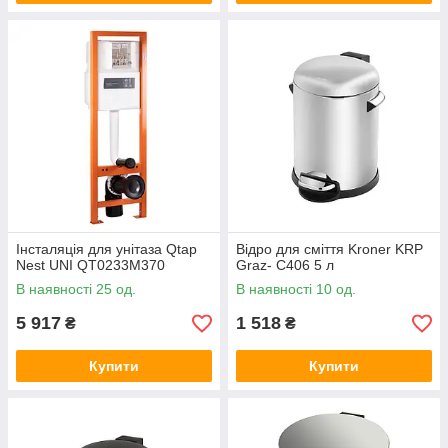
Інсталяція для унітаза Qtap
Відро для сміття Kroner KRP
Nest UNI QT0233M370
Graz- C406 5 л
В наявності 25 од.
В наявності 10 од.
5 917
1 518
₴
₴
Купити
Купити