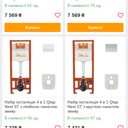
QT0133M425M08381CRM
QT0133M425M08V1091MB
В наявності 51 од.
В наявності 75 од.
7 569
7 569
₴
₴
Купити
Купити
Набір інсталяція 4 в 1 Qtap
Набір інсталяція 4 в 1 Qtap
Nest ST з лінійною панеллю
Nest ST з круглою панеллю
змиву
змиву
QT0133M425M08V1384W
QT0133M425M11111SAT
В наявності 56 од.
В наявності 47 од.
7 225
7 431
₴
₴