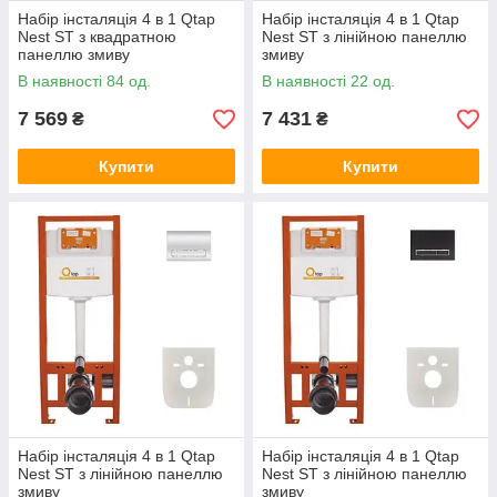
Набір інсталяція 4 в 1 Qtap
Набір інсталяція 4 в 1 Qtap
Nest ST з квадратною
Nest ST з лінійною панеллю
панеллю змиву
змиву
QT0133M425M06028CRM
QT0133M425M08382SAT
В наявності 84 од.
В наявності 22 од.
7 569
7 431
₴
₴
Купити
Купити
Набір інсталяція 4 в 1 Qtap
Набір інсталяція 4 в 1 Qtap
Nest ST з лінійною панеллю
Nest ST з лінійною панеллю
змиву
змиву