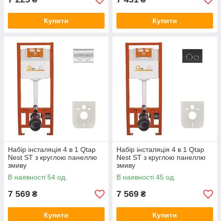
Купити
Купити
Набір інсталяція 4 в 1 Qtap
Набір інсталяція 4 в 1 Qtap
Nest ST з круглою панеллю
Nest ST з круглою панеллю
змиву
змиву
QT0133M425M11112CRM
QT0133M425M11V1146MB
В наявності 54 од.
В наявності 45 од.
7 569
7 569
₴
₴
Купити
Купити