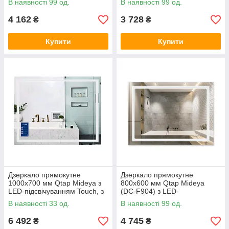
В наявності 99 од.
В наявності 99 од.
антизапітнінням
димером, рег. яскравості
4 162
3 728
₴
₴
Купити
Купити
Дзеркало прямокутне
Дзеркало прямокутне
1000х700 мм Qtap Mideya з
800х600 мм Qtap Mideya
LED-підсвічуванням Touch, з
(DC-F904) з LED-
антизапітнінням,
підсвічуванням, годинником
В наявності 33 од.
В наявності 99 од.
регулюванням яскравості
та антизапотіванням
QT2078F904W
6 492
4 745
₴
₴