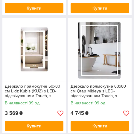
Купити
Купити
Дзеркало прямокутне 50х80
Дзеркало прямокутне 60х80
см Lidz Kubis (KU2) з LED-
см Qtap Mideya з LED-
підсвічуванням Touch, з
підсвічуванням Touch, з
антизапотіванням, з
антизапотіванням,
В наявності 99 од.
В наявності 99 од.
диммером, рег. яскравості
регулюванням яскравості
3 569
4 745
₴
₴
Купити
Купити