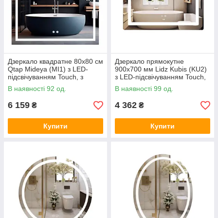
Дзеркало квадратне 80x80 см
Дзеркало прямокутне
Qtap Mideya (MI1) з LED-
900х700 мм Lidz Kubis (KU2)
підсвічуванням Touch, з
з LED-підсвічуванням Touch,
антизапотіванням,
з антизапотіванням, з
В наявності 92 од.
В наявності 99 од.
регулюванням яскравості
димером, рег. яскравості
6 159
4 362
₴
₴
Купити
Купити