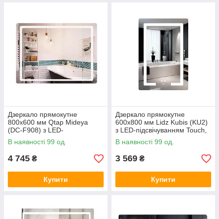
Дзеркало прямокутне
Дзеркало прямокутне
800х600 мм Qtap Mideya
600х800 мм Lidz Kubis (KU2)
(DC-F908) з LED-
з LED-підсвічуванням Touch,
підсвічуванням,
з антизапотіванням, з
В наявності 99 од.
В наявності 99 од.
антизапотіванням та
димером, рег. яскравості
годинником
4 745
3 569
₴
₴
Купити
Купити