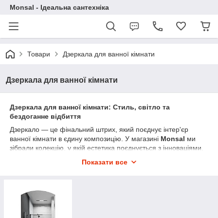
Monsal - Ідеальна сантехніка
Товари
Дзеркала для ванної кімнати
Дзеркала для ванної кімнати
Дзеркала для ванної кімнати: Стиль, світло та
бездоганне відбиття
Дзеркало — це фінальний штрих, який поєднує інтер'єр
ванної кімнати в єдину композицію. У магазині
Monsal
ми
зібрали колекцію, у якій естетика поєднується з інноваціями.
У нас ви знайдете все: від лаконічних класичних моделей до
Показати все
футуристичних дзеркал із «розумними» функціями.
У нашому каталозі представлені:
Дзеркала з LED-підсвіткою:
Створюють м'яке
фронтальне освітлення, ідеальне для косметичних
процедур і гоління.