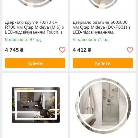
Дзеркало кругле 70x70 см
Дзеркало овальне 600х800
R700 мм Qtap Mideya (MI6) з
мм Qtap Mideya (DC-F801) з
LED-підсвічуванням Touch, з
LED-підсвічуванням,
антизапітнінням, димером,
антизапотіванням та
В наявності 97 од.
В наявності 71 од.
рег. яскравості
годинником
4 745
4 412
₴
₴
Купити
Купити