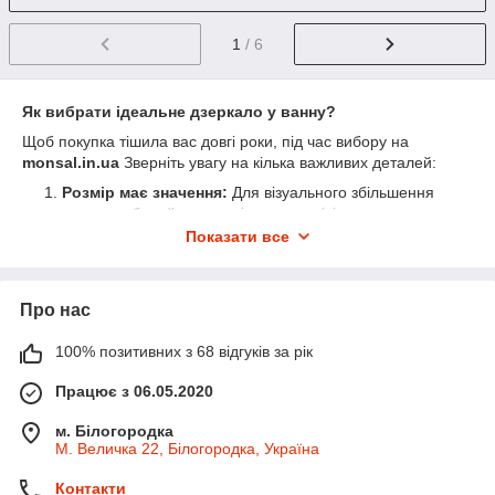
1
/ 6
Як вибрати ідеальне дзеркало у ванну?
Щоб покупка тішила вас довгі роки, під час вибору на
monsal.in.ua
Зверніть увагу на кілька важливих деталей:
Розмір має значення:
Для візуального збільшення
простору вибирайте широкі дзеркала (від краю до краю
тумби). Для створення акценту — круглі моделі з
Показати все
контурною підсвіткою (Ambilight).
Тип керування:
Ми пропонуємо дзеркала із
сенсорним увімкненням «від торкання» або з
Про нас
безконтактними датчиками помаху руки — це гігієнічно
та сучасно.
100% позитивних з 68 відгуків за рік
Безпека та довговічність:
Наші дзеркала мають
Працює з 06.05.2020
клас захисту
IP44
, що гарантує безпечну роботу
електроніки у вологому середовищі.
м. Білогородка
М. Величка 22, Білогородка, Україна
Просте встановлення:
Кожен виріб комплектується
надійними кріпленнями для швидкого монтування на
Контакти
стіну.