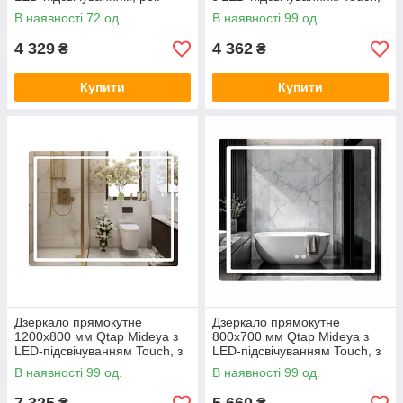
яскравості, антизапотівання
з антизапотіванням, з
В наявності 72 од.
В наявності 99 од.
димером, рег. яскравості
4 329
4 362
₴
₴
Купити
Купити
Дзеркало прямокутне
Дзеркало прямокутне
1200х800 мм Qtap Mideya з
800х700 мм Qtap Mideya з
LED-підсвічуванням Touch, з
LED-підсвічуванням Touch, з
антизапотіванням,
антизапотіванням, з
В наявності 99 од.
В наявності 99 од.
регулюванням яскравості
димером, рег. яскравості