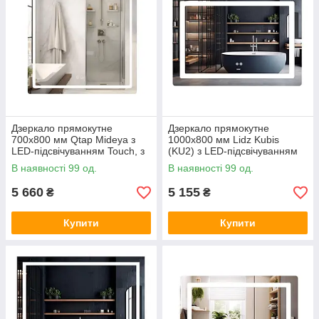
Дзеркало прямокутне
Дзеркало прямокутне
700х800 мм Qtap Mideya з
1000х800 мм Lidz Kubis
LED-підсвічуванням Touch, з
(KU2) з LED-підсвічуванням
антизапітнінням, димером,
Touch, з антизапотіванням, з
В наявності 99 од.
В наявності 99 од.
рег. яскравості
диммером, рег. яскравості
5 660
5 155
₴
₴
Купити
Купити