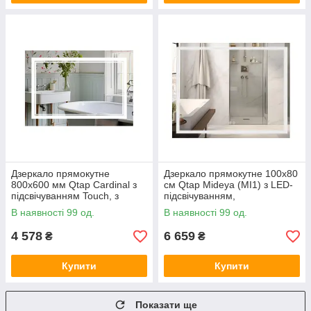
Дзеркало прямокутне
Дзеркало прямокутне 100x80
800х600 мм Qtap Cardinal з
см Qtap Mideya (MI1) з LED-
підсвічуванням Touch, з
підсвічуванням,
антизапотіванням, з
антизапотіванням та
В наявності 99 од.
В наявності 99 од.
димером, рег. темп. кольори
регулюванням яскравості
4 578
6 659
₴
₴
Купити
Купити
Показати ще