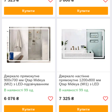
7 325
5 660
₴
₴
Купити
Купити
Дзеркало прямокутне
Дзеркало настінне
900х700 мм Qtap Mideya
прямокутне 1200х800 мм
(MI2) з LED-підсвічуванням
Qtap Mideya (MI1) з LED
Touch, з антизапотіванням, з
підсвічуванням, з
В наявності 99 од.
В наявності 99 од.
регулюванням яскравості
антизапотіванням
6 076
7 325
₴
₴
Купити
Купити