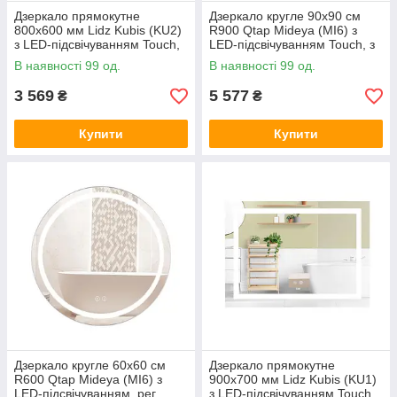
Дзеркало прямокутне
Дзеркало кругле 90x90 см
800х600 мм Lidz Kubis (KU2)
R900 Qtap Mideya (MI6) з
з LED-підсвічуванням Touch,
LED-підсвічуванням Touch, з
з антизапотіванням, з
антизапітнінням, димером,
В наявності 99 од.
В наявності 99 од.
димером, рег. яскравості
рег. яскравості
3 569
5 577
₴
₴
Купити
Купити
Дзеркало кругле 60x60 см
Дзеркало прямокутне
R600 Qtap Mideya (MI6) з
900х700 мм Lidz Kubis (KU1)
LED-підсвічуванням, рег.
з LED-підсвічуванням Touch,