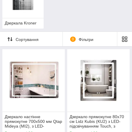
Моделі з антизапотіванням (підігрів):
Ваше
дзеркало залишиться чистим навіть після гарячого
душу — забудьте про конденсат.
Дизайнерські форми:
Круглі, овальні, прямокутні та
Дзеркала Kroner
асиметричні моделі в рамах (чорний мат, золото, хром)
або з полірованою крайкою.
Сортування
0
Фільтри
Дзеркала-шафи:
Практичне рішення для зберігання
косметики в невеликих санвузлах.
Всі наші дзеркала виготовлені з вологостійкого полотна на
основі срібла, яке не темніє згодом і має високу чіткість
відбиття без спотворень.
Дзеркало настінне
Дзеркало прямокутне 80х70
прямокутне 700х500 мм Qtap
см Lidz Kubis (KU2) з LED-
Mideya (MI2), з LED-
підсвічуванням Touch, з
підсвічуванням Touch сенсор,
антизапотіванням, з