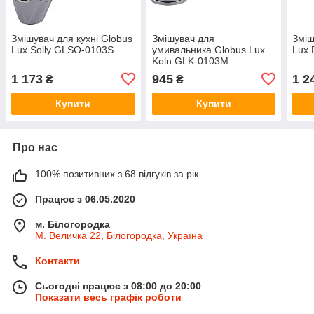
Змішувач для кухні Globus
Змішувач для
Зміш
Lux Solly GLSO-0103S
умивальника Globus Lux
Lux 
Koln GLK-0103M
1 173
945
1 2
₴
₴
Купити
Купити
Про нас
100% позитивних з 68 відгуків за рік
Працює з 06.05.2020
м. Білогородка
М. Величка 22, Білогородка, Україна
Контакти
Сьогодні працює з 08:00 до 20:00
Показати весь графік роботи