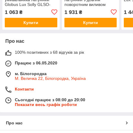
Globus Lux Solly GLSO-
поворотним виливом
0101-WH Хром глянець
Globus Lux Solly GLSO-
1 063
1 931
1 4
₴
₴
0108 Хром глянець
Купити
Купити
Про нас
100% позитивних з 68 відгуків за рік
Працює з 06.05.2020
м. Білогородка
М. Величка 22, Білогородка, Україна
Контакти
Сьогодні працює з 08:00 до 20:00
Показати весь графік роботи
Про нас