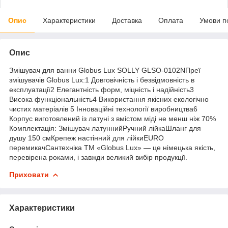
Опис
Характеристики
Доставка
Оплата
Умови п
Опис
Змішувач для ванни Globus Lux SOLLY GLSO-0102NПреї
змішувачів Globus Lux:1 Довговічність і безвідмовність в
експлуатації2 Елегантність форм, міцність і надійність3
Висока функціональність4 Використання якісних екологічно
чистих матеріалів 5 Інноваційні технології виробництва6
Корпус виготовлений із латуні з вмістом міді не менш ніж 70%
Комплектація: Змішувач латуннийРучний лійкаШланг для
душу 150 смКрепеж настінний для лійкиEURO
перемикачСантехніка ТМ «Globus Lux» — це німецька якість,
перевірена роками, і завжди великий вибір продукції.
Приховати
Характеристики