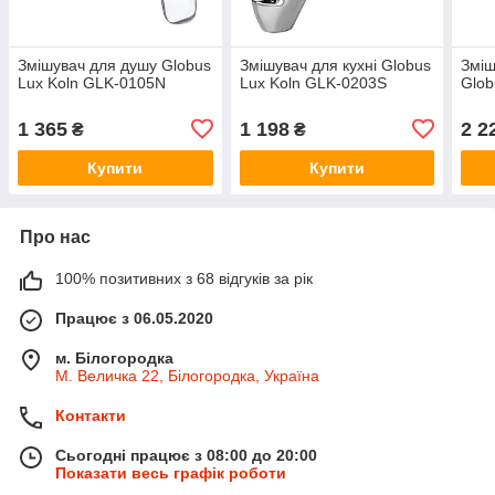
Змішувач для душу Globus
Змішувач для кухні Globus
Зміш
Lux Koln GLK-0105N
Lux Koln GLK-0203S
Glob
1 365
1 198
2 2
₴
₴
Купити
Купити
Про нас
100% позитивних з 68 відгуків за рік
Працює з 06.05.2020
м. Білогородка
М. Величка 22, Білогородка, Україна
Контакти
Сьогодні працює з 08:00 до 20:00
Показати весь графік роботи