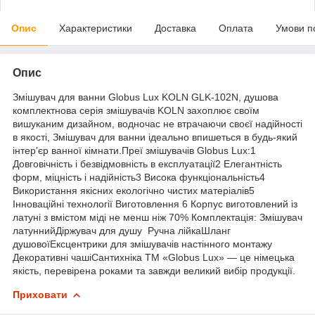
Опис
Характеристики
Доставка
Оплата
Умови п
Опис
Змішувач для ванни Globus Lux KOLN GLK-102N, душова
комплектнова серія змішувачів KOLN захоплює своїм
вишуканим дизайном, водночас не втрачаючи своєї надійності
в якості, Змішувач для ванни ідеально впишеться в будь-який
інтер'єр ванної кімнати.Преї змішувачів Globus Lux:1
Довговічність і безвідмовність в експлуатації2 Елегантність
форм, міцність і надійність3 Висока функціональність4
Використання якісних екологічно чистих матеріалів5
Інноваційні технології Виготовлення 6 Корпус виготовлений із
латуні з вмістом міді не менш ніж 70% Комплектація: Змішувач
латуннийДіржувач для душу Ручна лійкаШланг
душовоїЕксцентрики для змішувачів настінного монтажу
Декоративні чашіСантихніка ТМ «Globus Lux» — це німецька
якість, перевірена роками та завжди великий вибір продукції.
Приховати