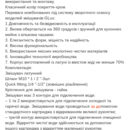
використання та монтажу.
Класичний колір покриття-хром.
Переваги комбінованих під систему зворотного осмосу
моделей змішувачів GLux:
1 Довговічність та безвідмовність в експлуатації
2. Вилив обертається на 360 градусів і зручний для кухонних
мийок з кількома чашами.
3. Елегантність форм, міцність та надійність
4. Висока функціональність
5. Використання якісних екологічно чистих матеріалів
6. Інноваційні технології виробництва
7. Корпус виготовлений із латуні із вмістом міді не менше 70%
Комплектація:
Змішувач латунний
Шланг М10 * 1 / 2 "-3шт
Quick fitting 1/4 "-1/2" (зовнішнє різьблення)
Кріплення для змішувача - гайка
Змішувач має 3 контури для підключення води:
– 1 та 2 використовується для підключення холодної та
гарячої води. Змішування води проводиться
за до
помогою
стандартного картриджа з відкриванням великої рукоятки;
– третій контур використовується для підключення очищеної
води. Відкриття чистої води здійснюється за допомогою
іншого картриджа з відкриттям маленької рукоятки.