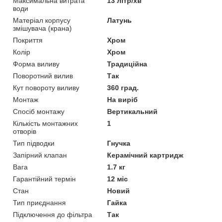
Максимальна витрата
13 літр/хв
води
Матеріал корпусу
Латунь
змішувача (крана)
Покриття
Хром
Колір
Хром
Форма виливу
Традиційна
Поворотний вилив
Так
Кут повороту виливу
360 град.
Монтаж
На виріб
Спосіб монтажу
Вертикальний
Кількість монтажних
1
отворів
Тип підводки
Гнучка
Запірний клапан
Керамічний картридж
Вага
1.7 кг
Гарантійний термін
12 міс
Стан
Новий
Тип приєднання
Гайка
Підключення до фільтра
Так