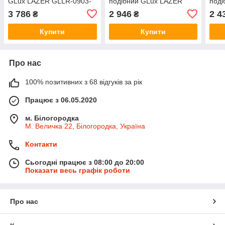
GLux LAZER GLLR-0903-
подібний GLux LAZER
поді
11-GRAPHITE Графіт-
GLLR-0111-10-BB Чорний
GLL
3 786
2 946
2 4
₴
₴
чорний
матовий
Чорн
Купити
Купити
Про нас
100% позитивних з 68 відгуків за рік
Працює з 06.05.2020
м. Білогородка
М. Величка 22, Білогородка, Україна
Контакти
Сьогодні працює з 08:00 до 20:00
Показати весь графік роботи
Про нас