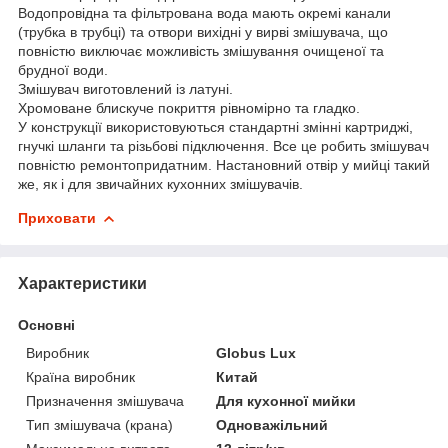
Водопровідна та фільтрована вода мають окремі канали
(трубка в трубці) та отвори вихідні у вирві змішувача, що
повністю виключає можливість змішування очищеної та
брудної води.
Змішувач виготовлений із латуні.
Хромоване блискуче покриття рівномірно та гладко.
У конструкції використовуються стандартні змінні картриджі,
гнучкі шланги та різьбові підключення. Все це робить змішувач
повністю ремонтопридатним. Настановний отвір у мийці такий
же, як і для звичайних кухонних змішувачів.
Приховати
Характеристики
Основні
Виробник
Globus Lux
Країна виробник
Китай
Призначення змішувача
Для кухонної мийки
Тип змішувача (крана)
Одноважільний