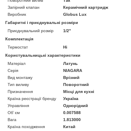
Поворотний вилив
Так
Запірний клапан
Керамічний картридж
Виробник
Globus Lux
Габаритні і приєднувальні розміри
Приєднувальний розмір
1/2"
Комплектація
Термостат
Ні
Користувальницькі характеристики
Матеріал
Латунь
Серія
NIAGARA
Вид монтажу
Врізний
Тип виливу
Поворотний
Призначення
Місці для кухні
Країна реєстрації бренду
Україна
Управління
Однорідний
Об’ єм
0.007588
Вага
1.813000
Країна походження
Китай