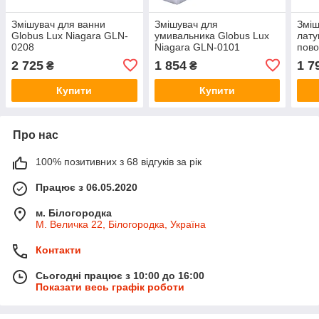
Змішувач для ванни
Змішувач для
Зміш
Globus Lux Niagara GLN-
умивальника Globus Lux
лату
0208
Niagara GLN-0101
пово
BON
2 725
1 854
1 7
₴
₴
глян
Купити
Купити
Про нас
100% позитивних з 68 відгуків за рік
Працює з 06.05.2020
м. Білогородка
М. Величка 22, Білогородка, Україна
Контакти
Сьогодні працює з 10:00 до 16:00
Показати весь графік роботи