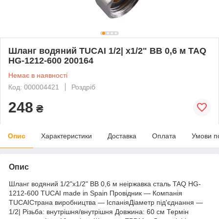
Шланг водяний TUCAI 1/2| x1/2" ВВ 0,6 м TAQ
HG-1212-600 200164
Немає в наявності
Код: 000004421
Роздріб
248
₴
Опис
Характеристики
Доставка
Оплата
Умови п
Опис
Шланг водяний 1/2"х1/2" ВВ 0,6 м неіржавка сталь TAQ HG-
1212-600 TUCAI made in Spain Провідник — Компанія
TUCAIСтрана виробництва — ІспаніяДіаметр під'єднання —
1/2| Різьба: внутрішня/внутрішня Довжина: 60 см Термін