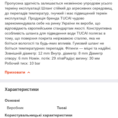
Пропускна здатність залишається незмінною упродовж усього
терміну експлуатації.Шланг стійкий до агресивних середовищ,
до перепадів температур, гнучкий і має підвищений термін
експлуатації. Продукція бренда TUCAI чудово
зарекомендувала себе на ринку України як вироби, що
відповідають європейським стандартам якості. Конструктивна
особливість шланга для підведення води TUCAI полягає в
тому, що поверхня покрита неіржавкою сталлю, яка не
боїться вологості та будь-яких впливів. Гумовий шланг не
боїться температурних перепадів. Фітинги — міцні та надійні.
Зовнішній діаметр: 12 mm Внутр. діаметр: 8 mm Діаметр
отвору: 6 mm Номін. потік: 29 л/хвРадіус вигину: 30 мм
Робочий тиск: 10 bar
Приховати
Характеристики
Основні
Виробник
Tucai
Користувальницькі характеристики