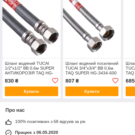
Шланг водяний TUCAI
Шланг водяний посилений
Шлан
1/2″x1/2″ ВВ 0,6м SUPER
TUCAI 3/4″x3/4″ ВВ 0,6м.
TUCA
АНТИКОРОЗІЯ TAQ HG-
TAQ SUPER HG-3434-600
TAQ
1212-600 206790
846
893
830
807
685
₴
₴
Купити
Купити
Про нас
100% позитивних з 68 відгуків за рік
Працює з 06.05.2020