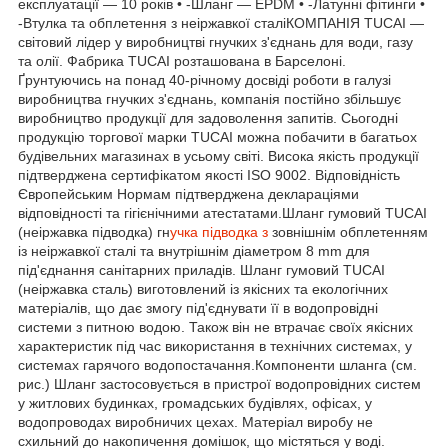
експлуатації — 10 років • -Шланг — EPDM • -Латунні фітинги •
-Втулка та обплетення з неіржавкої сталіКОМПАНІЯ TUCAI —
світовий лідер у виробництві гнучких з'єднань для води, газу
та олії. Фабрика TUCAI розташована в Барселоні.
Ґрунтуючись на понад 40-річному досвіді роботи в галузі
виробництва гнучких з'єднань, компанія постійно збільшує
виробництво продукції для задоволення запитів. Сьогодні
продукцію торгової марки TUCAI можна побачити в багатьох
будівельних магазинах в усьому світі. Висока якість продукції
підтверджена сертифікатом якості ISO 9002. Відповідність
Європейським Нормам підтверджена деклараціями
відповідності та гігієнічними атестатами.Шланг гумовий TUCAI
(неіржавка підводка) гн
учка підводка з
зовнішнім обплетенням
із неіржавкої сталі та внутрішнім діаметром 8 mm для
під'єднання санітарних приладів. Шланг гумовий TUCAI
(неіржавка сталь) виготовлений із якісних та екологічних
матеріалів, що дає змогу під'єднувати її в водопровідні
системи з питною водою. Також він не втрачає своїх якісних
характеристик під час використання в технічних системах, у
системах гарячого водопостачання.Компоненти шланга (см.
рис.) Шланг застосовується в пристрої водопровідних систем
у житлових будинках, громадських будівлях, офісах, у
водопроводах виробничих цехах. Матеріал виробу не
схильний до накопичення домішок, що містяться у воді.