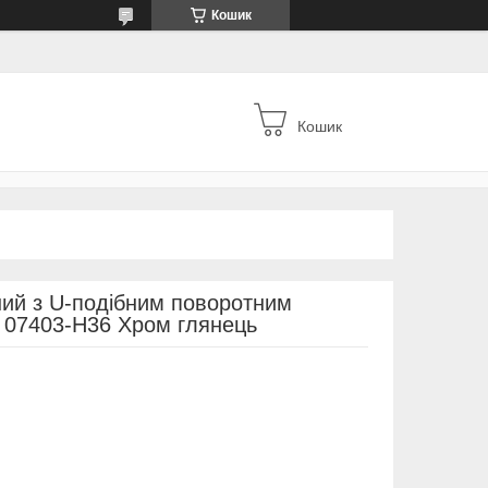
Кошик
Кошик
ний з U-подібним поворотним
07403-H36 Хром глянець