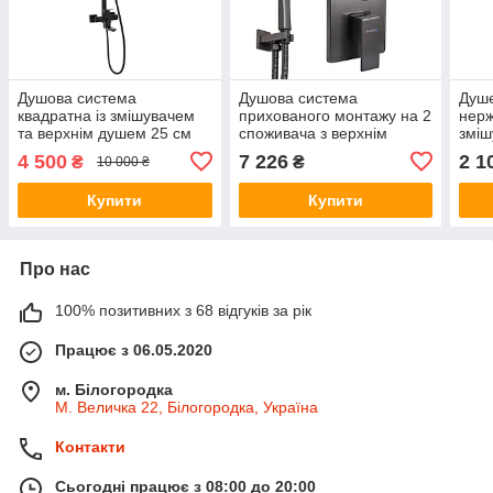
Душова система
Душова система
Душе
квадратна із змішувачем
прихованого монтажу на 2
нерж
та верхнім душем 25 см
споживача з верхнім
зміш
GLux Чорний матовий
тропічним душем GLux
душ
4 500
7 226
2 1
₴
₴
10 000 ₴
SMART GLM-205-GP PVD
005 
Графіт
Купити
Купити
Про нас
100% позитивних з 68 відгуків за рік
Працює з 06.05.2020
м. Білогородка
М. Величка 22, Білогородка, Україна
Контакти
Сьогодні працює з 08:00 до 20:00