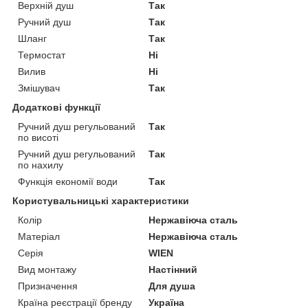
Верхній душ
Так
Ручний душ
Так
Шланг
Так
Термостат
Ні
Вилив
Ні
Змішувач
Так
Додаткові функції
Ручний душ регульований
Так
по висоті
Ручний душ регульований
Так
по нахилу
Функція економії води
Так
Користувальницькі характеристики
Колір
Нержавіюча сталь
Матеріал
Нержавіюча сталь
Серія
WIEN
Вид монтажу
Настінний
Призначення
Для душа
Країна реєстрації бренду
Україна