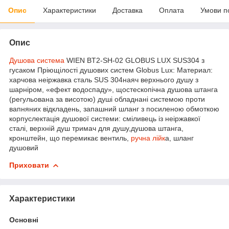
Опис
Характеристики
Доставка
Оплата
Умови п
Опис
Душова система
WIEN BT2-SH-02 GLOBUS LUX SUS304 з
гусаком Пріющілості душових систем Globus Lux: Материал:
харчова неіржавка сталь SUS 304наяч верхнього душу з
шарніром, «ефект водоспаду», щостескопічна душова штанга
(регульована за висотою) душі обладнані системою проти
вапняних відкладень, запашний шланг з посиленою обмоткою
корпуслектація душової системи: сміливець із неіржавкої
сталі, верхній душ тримач для душу,душова штанга,
кронштейн, що перемикає вентиль,
ручна лійк
а, шланг
душовий
Приховати
Характеристики
Основні