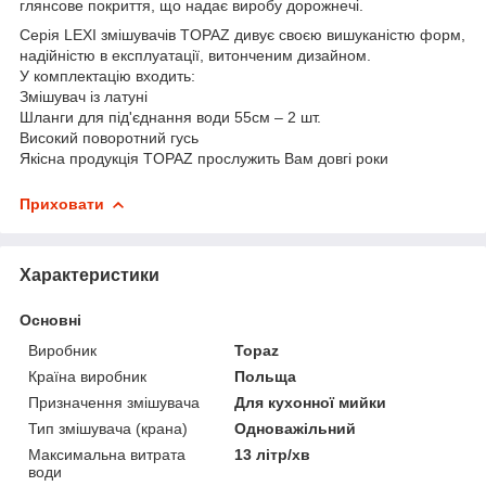
глянсове покриття, що надає виробу дорожнечі.
Серія LEXI змішувачів TOPAZ дивує своєю вишуканістю форм,
надійністю в експлуатації, витонченим дизайном.
У комплектацію входить:
Змішувач із латуні
Шланги для під'єднання води 55см – 2 шт.
Високий поворотний гусь
Якісна продукція TOPAZ прослужить Вам довгі роки
Приховати
Характеристики
Основні
Виробник
Topaz
Країна виробник
Польща
Призначення змішувача
Для кухонної мийки
Тип змішувача (крана)
Одноважільний
Максимальна витрата
13 літр/хв
води