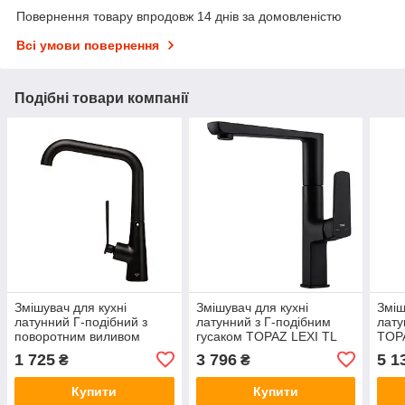
Повернення товару впродовж 14 днів за домовленістю
Всі умови повернення
Подібні товари компанії
Змішувач для кухні
Змішувач для кухні
Зміш
латунний Г-подібний з
латунний з Г-подібним
лату
поворотним виливом
гусаком TOPAZ LEXI TL
TOPA
TOPAZ TEEL TT 24401-
21401-H57-BB Чорний
H57
1 725
3 796
5 1
₴
₴
H59-BB Чорний матовий
матовий
Купити
Купити