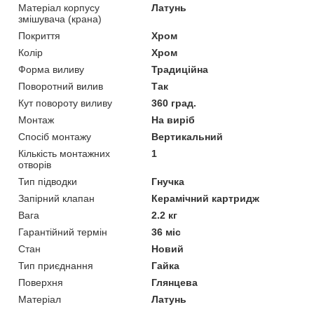
Матеріал корпусу
Латунь
змішувача (крана)
Покриття
Хром
Колір
Хром
Форма виливу
Традиційна
Поворотний вилив
Так
Кут повороту виливу
360 град.
Монтаж
На виріб
Спосіб монтажу
Вертикальний
Кількість монтажних
1
отворів
Тип підводки
Гнучка
Запірний клапан
Керамічний картридж
Вага
2.2 кг
Гарантійний термін
36 міс
Стан
Новий
Тип приєднання
Гайка
Поверхня
Глянцева
Матеріал
Латунь