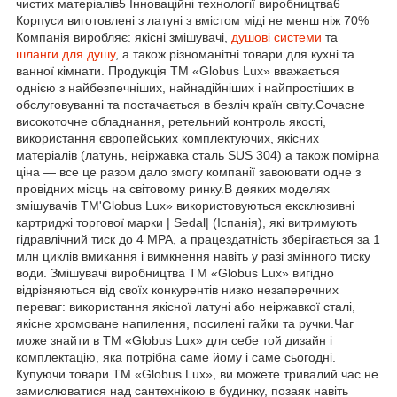
чистих матеріалів5 Інноваційні технології виробництва6
Корпуси виготовлені з латуні з вмістом міді не менш ніж 70%
Компанія виробляє: якісні змішувачі,
душові системи
та
шланги для душу
, а також різноманітні товари для кухні та
ванної кімнати. Продукція ТМ «Globus Lux» вважається
однією з найбезпечніших, найнадійніших і найпростіших в
обслуговуванні та постачається в безліч країн світу.Сочасне
високоточне обладнання, ретельний контроль якості,
використання європейських комплектуючих, якісних
матеріалів (латунь, неіржавка сталь SUS 304) а також помірна
ціна — все це разом дало змогу компанії завоювати одне з
провідних місць на світовому ринку.В деяких моделях
змішувачів ТМ'Globus Lux» використовуються ексклюзивні
картриджі торгової марки | Sedal| (Іспанія), які витримують
гідравлічний тиск до 4 МРА, а працездатність зберігається за 1
млн циклів вмикання і вимкнення навіть у разі змінного тиску
води. Змішувачі виробництва ТМ «Globus Lux» вигідно
відрізняються від своїх конкурентів низко незаперечних
переваг: використання якісної латуні або неіржавкої сталі,
якісне хромоване напилення, посилені гайки та ручки.Чаг
може знайти в ТМ «Globus Lux» для себе той дизайн і
комплектацію, яка потрібна саме йому і саме сьогодні.
Купуючи товари ТМ «Globus Lux», ви можете тривалий час не
замислюватися над сантехнікою в будинку, позаяк навіть