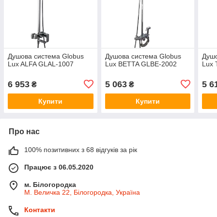
Душова система Globus
Душова система Globus
Душо
Lux ALFA GLAL-1007
Lux BETTA GLBE-2002
Lux
6 953
5 063
5 6
₴
₴
Купити
Купити
Про нас
100% позитивних з 68 відгуків за рік
Працює з 06.05.2020
м. Білогородка
М. Величка 22, Білогородка, Україна
Контакти