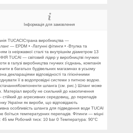
Інформація для замовлення
панія TUCACIСтрана виробництва —
ланг — EPDM • -Латунні фітинги • -Втулка та
ям із неіржавкої сталі та внутрішнім діаметром 13
АННЯ TUCAI — світовий лідер у виробництві гнучких
ти в галузі виробництва гнучких з'єднань, компанія
ачити в багатьох будівельних магазинах в усьому
на деклараціями відповідності та гігієнічними
єднувати її в водопровідні системи з питною водою.
опостачанняКомпоненти шланга (см. рис.) Шланг може
ах. Матеріал виробу не схильний до накопичення
— стійкий до агресивних середовищ, до перепадів
нку України як вироби, що відповідають
ктивна особливість шланга для підведення води TUCAI
не боїться температурних перепадів. Фітинги — міцні
у: 45 мм Робочий тиск: 10 bar 0 Температура: 90°С