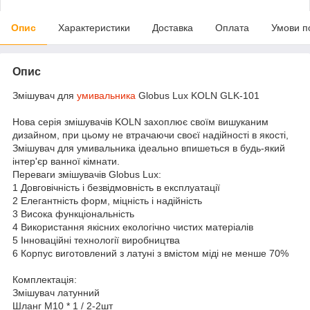
Опис
Характеристики
Доставка
Оплата
Умови п
Опис
Змішувач для
умивальника
Globus Lux KOLN GLK-101
Нова серія змішувачів KOLN захоплює своїм вишуканим
дизайном, при цьому не втрачаючи своєї надійності в якості,
Змішувач для умивальника ідеально впишеться в будь-який
інтер'єр ванної кімнати.
Переваги змішувачів Globus Lux:
1 Довговічність і безвідмовність в експлуатації
2 Елегантність форм, міцність і надійність
3 Висока функціональність
4 Використання якісних екологічно чистих матеріалів
5 Інноваційні технології виробництва
6 Корпус виготовлений з латуні з вмістом міді не менше 70%
Комплектація:
Змішувач латунний
Шланг М10 * 1 / 2-2шт