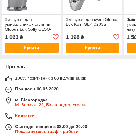
Змішувач для
Змішувач для кухні Globus
Зміш
умивальника латунний
Lux Koln GLK-0203S
умив
Globus Lux Solly GLSO-
лат
0101-WH Хром глянець
GLB-
1 063
1 198
1 5
₴
₴
Купити
Купити
Про нас
100% позитивних з 68 відгуків за рік
Працює з 06.05.2020
м. Білогородка
М. Величка 22, Білогородка, Україна
Контакти
Сьогодні працює з 08:00 до 20:00
Показати весь графік роботи