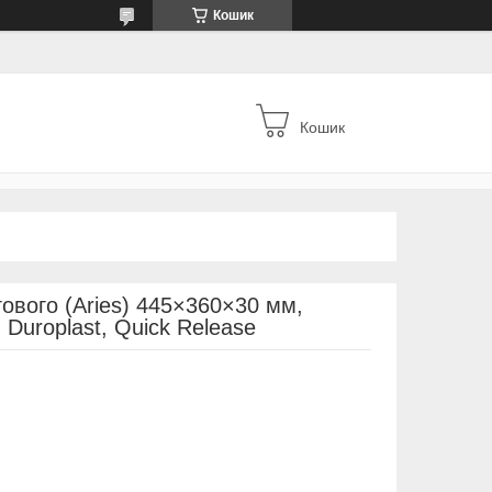
Кошик
Кошик
гового (Aries) 445×360×30 мм,
 Duroplast, Quick Release