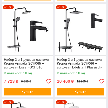
–15%
–15%
Набор 2 в 1 душова система
Набор 3 в 1 душова система
Kroner Armada-SCH065 +
Kroner Armada-SCH066 +
змішувач Essen-SCH010
змішувач Edelstahl Klassisch-
SCH010 + трап лінійний Harz
В наявності 10 од.
В наявності 10 од.
SCH60 Sektion Schwarz
7 723
10 460
₴
₴
9 085 ₴
12 305 ₴
Купити
Купити
–15%
–15%