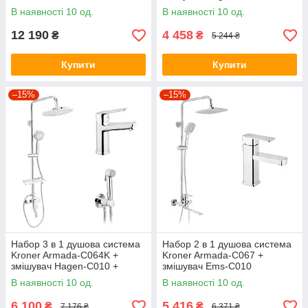
В наявності 10 од.
В наявності 10 од.
12 190
4 458
₴
₴
5 244 ₴
Купити
Купити
–15%
–15%
Набор 3 в 1 душова система
Набор 2 в 1 душова система
Kroner Armada-C064K +
Kroner Armada-C067 +
змішувач Hagen-C010 +
змішувач Ems-C010
змішувач Bidet-C082
В наявності 10 од.
В наявності 10 од.
6 100
5 416
₴
₴
7 176 ₴
6 371 ₴