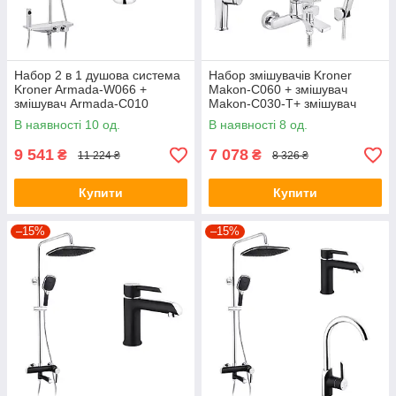
Набор 2 в 1 душова система
Набор змішувачів Kroner
Kroner Armada-W066 +
Makon-C060 + змішувач
змішувач Armada-C010
Makon-C030-T+ змішувач
Makon-C010
В наявності 10 од.
В наявності 8 од.
9 541
7 078
₴
₴
11 224 ₴
8 326 ₴
Купити
Купити
–15%
–15%