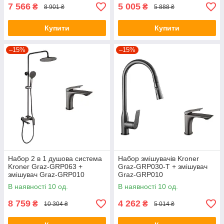
7 566
5 005
₴
₴
8 901 ₴
5 888 ₴
Купити
Купити
–15%
–15%
Набор 2 в 1 душова система
Набор змішувачів Kroner
Kroner Graz-GRP063 +
Graz-GRP030-T + змішувач
змішувач Graz-GRP010
Graz-GRP010
В наявності 10 од.
В наявності 10 од.
8 759
4 262
₴
₴
10 304 ₴
5 014 ₴