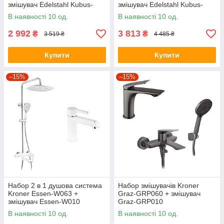
змішувач Edelstahl Kubus-
змішувач Edelstahl Kubus-
ESG060
ESG060 + штанга для душу
В наявності 10 од.
В наявності 10 од.
Edelstahl Kubus-ESG230
2 992
3 813
₴
₴
3 519 ₴
4 485 ₴
Купити
Купити
–15%
–15%
Набор 2 в 1 душова система
Набор змішувачів Kroner
Kroner Essen-W063 +
Graz-GRP060 + змішувач
змішувач Essen-W010
Graz-GRP010
В наявності 10 од.
В наявності 10 од.