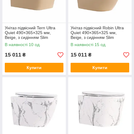
Унітаз підвісний Tern Ultra
Унітаз підвісний Robin Ultra
Quiet 490×365×325 мм,
Quiet 490×365×325 мм,
Beige, з сидінням Slim
Beige, з сидінням Slim
Duroplast / Soft-close / Quick
Duroplast / Soft-close / Quick
В наявності 10 од.
В наявності 15 од.
Release QT17332303ASSB
Release QT13332381АSSB
15 011
15 011
₴
₴
Купити
Купити