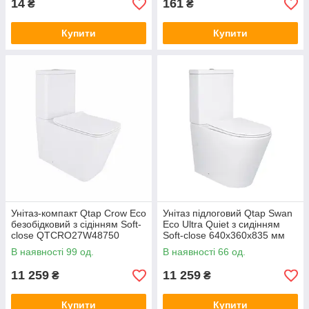
14
161
₴
₴
Купити
Купити
Унітаз-компакт Qtap Crow Eco
Унітаз підлоговий Qtap Swan
безобідковий з сідінням Soft-
Eco Ultra Quiet з сидінням
close QTCRO27W48750
Soft-close 640x360x835 мм
QTSWA27W48748 White
В наявності 99 од.
В наявності 66 од.
11 259
11 259
₴
₴
Купити
Купити