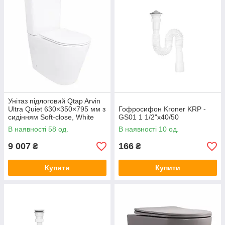
Унітаз підлоговий Qtap Arvin
Ultra Quiet 630×350×795 мм з
Гофросифон Kroner KRP -
сидінням Soft-close, White
GS01 1 1/2"х40/50
QTARV27W49259
В наявності 58 од.
В наявності 10 од.
9 007
166
₴
₴
Купити
Купити