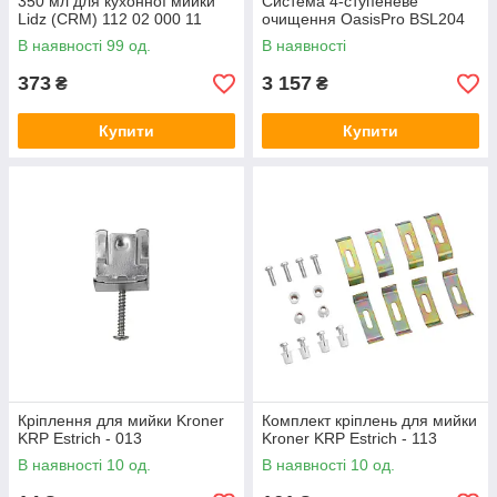
350 мл для кухонної мийки
Система 4-ступеневе
Lidz (CRM) 112 02 000 11
очищення OasisPro BSL204
Хром глянець
В наявності 99 од.
В наявності
373
3 157
₴
₴
Купити
Купити
Кріплення для мийки Kroner
Комплект кріплень для мийки
KRP Estrich - 013
Kroner KRP Estrich - 113
В наявності 10 од.
В наявності 10 од.