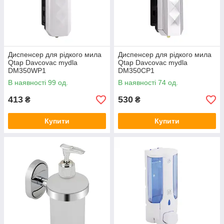
Диспенсер для рідкого мила
Диспенсер для рідкого мила
Qtap Davcovac mydla
Qtap Davcovac mydla
DM350WP1
DM350CP1
В наявності 99 од.
В наявності 74 од.
413
530
₴
₴
Купити
Купити