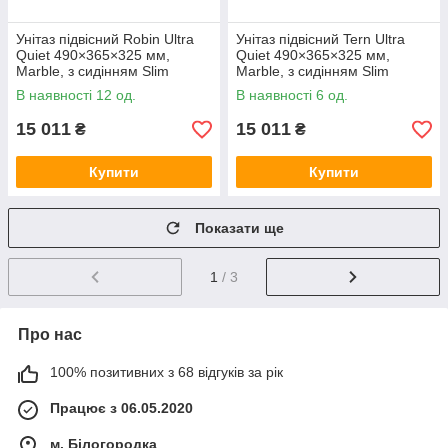
Унітаз підвісний Robin Ultra
Унітаз підвісний Tern Ultra
Quiet 490×365×325 мм,
Quiet 490×365×325 мм,
Marble, з сидінням Slim
Marble, з сидінням Slim
Duroplast / Soft-close / Quick
Duroplast / Soft-close / Quick
В наявності 12 од.
В наявності 6 од.
Release QT13332381АSMR
Release QT17332303ASMR
15 011
15 011
₴
₴
Купити
Купити
Показати ще
1
/ 3
Про нас
100% позитивних з 68 відгуків за рік
Працює з 06.05.2020
м. Білогородка