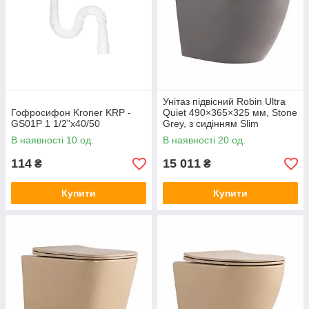
Унітаз підвісний Robin Ultra
Гофросифон Kroner KRP -
Quiet 490×365×325 мм, Stone
GS01P 1 1/2"х40/50
Grey, з сидінням Slim
Duroplast / Soft-close / Quick
В наявності 10 од.
В наявності 20 од.
Release
114
15 011
₴
₴
Купити
Купити