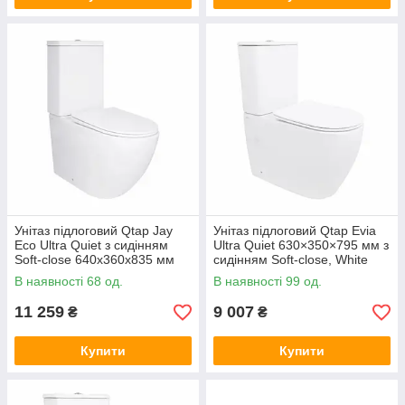
Унітаз підлоговий Qtap Jay
Унітаз підлоговий Qtap Evia
Eco Ultra Quiet з сидінням
Ultra Quiet 630×350×795 мм з
Soft-close 640x360x835 мм
сидінням Soft-close, White
QTJAY27W48749 White
QTEVI27W49258
В наявності 68 од.
В наявності 99 од.
11 259
9 007
₴
₴
Купити
Купити