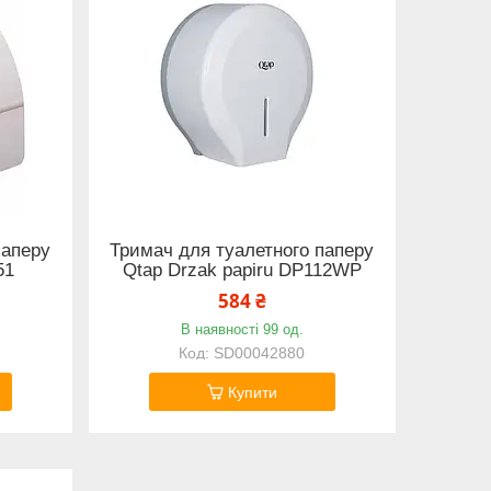
паперу
Тримач для туалетного паперу
51
Qtap Drzak papiru DP112WP
584 ₴
В наявності 99 од.
SD00042880
Купити