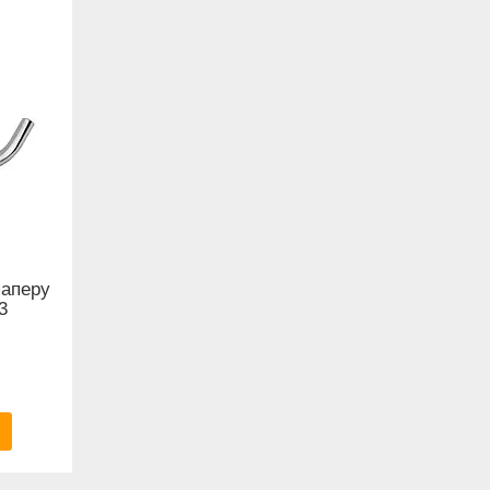
паперу
3