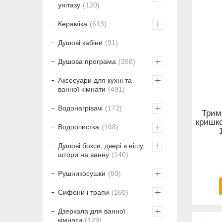
унітазу
120
Кераміка
613
Душові кабіни
91
Душова програма
388
Аксесуари для кухні та
ванної кімнати
491
Водонагрівачі
172
Трим
кришко
Водоочистка
168
Душові бокси, двері в нішу,
штори на ванну
140
Рушникосушки
80
Сифони і трапи
168
Дзеркала для ванної
кімнати
129