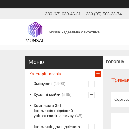
+380 (67) 639-46-51
+380 (95) 565-38-74
Monsal - Ідеальна сантехніка
ГОЛОВНА
Категорії товарів
Тримач
Змішувачі
1993
Кухонні мийки
585
Комплекти 3в1:
Інсталяція+підвісний
унітаз+клавіша змиву
45
Інсталяції для підвісного