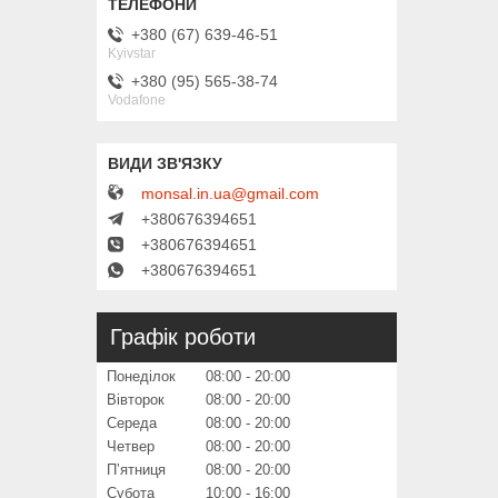
+380 (67) 639-46-51
Kyivstar
+380 (95) 565-38-74
Vodafone
monsal.in.ua@gmail.com
+380676394651
+380676394651
+380676394651
Графік роботи
Понеділок
08:00
20:00
Вівторок
08:00
20:00
Середа
08:00
20:00
Четвер
08:00
20:00
Пʼятниця
08:00
20:00
Субота
10:00
16:00