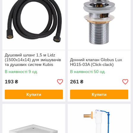
Душовий шланг 1,5 м Lidz
(1500х14х14) для змішувачів
Донний клапан Globus Lux
та душових систем Kubis
HG15-03A (Click-clack)
Black
В наявності 9 од.
В наявності 50 од.
LBKUD15001414B49530
193
261
₴
₴
Купити
Купити