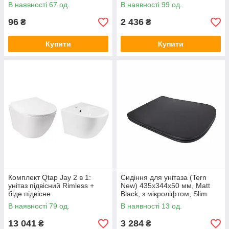
Змішувач для ванноі
В наявності 67 од.
В наявності 99 од.
LDLAT006CRM45414
96
2 436
₴
₴
Купити
Купити
Комплект Qtap Jay 2 в 1:
Сидіння для унітаза (Tern
унітаз підвісний Rimless +
New) 435x344x50 мм, Matt
біде підвісне
Black, з мікроліфтом, Slim
Duroplast, Quick Release
В наявності 79 од.
В наявності 13 од.
13 041
3 284
₴
₴