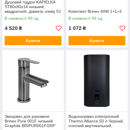
Душовий піддон KAPIELKA
ST80x80х14 низький,
квадратний, діаметр зливу 52
Комплект Brinex 40W 1+1=3
мм Lidz
В наявності 99 од.
В наявності 99 од.
4 520
1 072
₴
₴
Купити
Купити
Змішувач для раковини
Водонагрівач електричний
Brinex Pure 001F низький
Thermo Alliance 50 л Чорний,
Graphite BRIPUR001FGRP
плоский вертикальний,