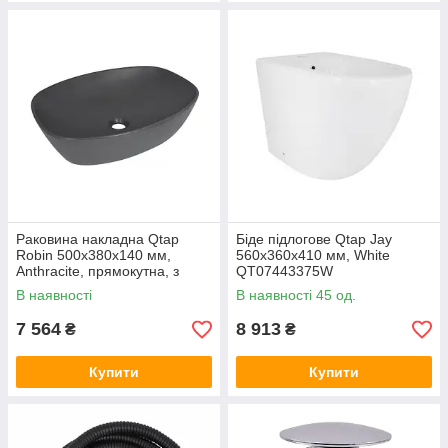
Раковина накладна Qtap
Біде підлогове Qtap Jay
Robin 500х380х140 мм,
560х360х410 мм, White
Anthracite, прямокутна, з
QT07443375W
донним клапаном
В наявності
В наявності 45 од.
QT04116302AN
7 564
8 913
₴
₴
Купити
Купити