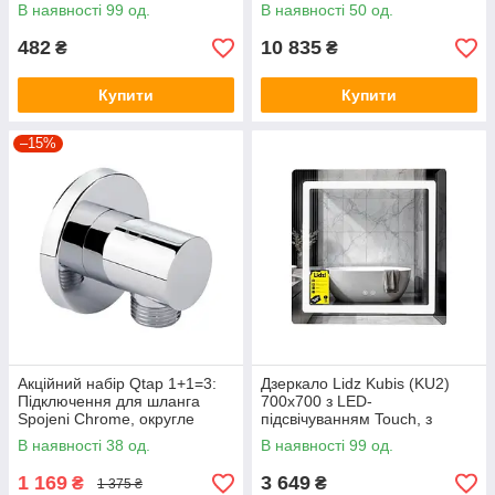
мокрий ТЕН 2 кВт (0,8+1,2)
В наявності 99 од.
В наявності 50 од.
DT50V20G(PD)/2В
482
10 835
₴
₴
Купити
Купити
–15%
Акційний набір Qtap 1+1=3:
Дзеркало Lidz Kubis (KU2)
Підключення для шланга
700х700 з LED-
Spojeni Chrome, округле
підсвічуванням Touch, з
QTCRMB030
антизапотіванням, з
В наявності 38 од.
В наявності 99 од.
димером, рег. яскравості
LDKU70070049288
1 169
3 649
₴
₴
1 375 ₴