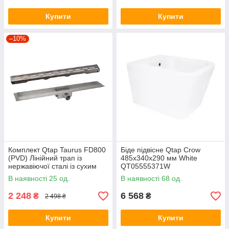
Купити
Купити
–10%
Комплект Qtap Taurus FD800
Біде підвісне Qtap Crow
(PVD) Лінійний трап із
485х340х290 мм White
нержавіючої сталі із сухим
QT05555371W
затвором 800 мм
В наявності 25 од.
В наявності 68 од.
2 248
6 568
₴
₴
2 498 ₴
Купити
Купити