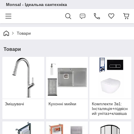
Monsal - Ідеальна сантехніка
Товари
Товари
Змішувачі
Кухонні мийки
Комплекти 3в1:
Інсталяція+підвісн
ий унітаз+клавіша
змиву